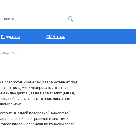
Поддержка
СМИ о нас
 «Телеобзор»
на поворотных камерах, разработанных под
новная цель, минимизировать затраты на
ем видео фиксации на магистралях (МКАД,
плексы обеспечивают контроль дорожной
нном режиме.
остоит из одной поворотной аналоговой
 управляющей электроникой и системой
гового видео и передачи по каналам связи.