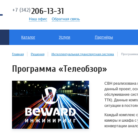
206-13-31
+7 (342)
Наш офис
Обратная связь
Каталог
Услуги
Партнёры
Главная
Решения
Интеллектуальная транспортная система
Программа
Программа «Телеобзор»
СВН реализована 
данный проект, ос
обслуживание сист
ТТК). Данные ком
ситуации в постоя
Каждый комплекс с
камеры и шкафа с
конвертации анало