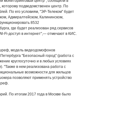
ой мониторинговый центр", сообщили в
, которому подведомственен центр. По
блей. По его условиям, "ЭР-Телеком" будет
ком, Адмиралтейском, Калининском,
 функционировать 8532
рга, где будет реализован ряд сервисов
Wi-Fi-доступ в интернет",— отмечают в КИС.
ушреф, модель видеодомофонов
 Петербурга "Безопасный город" (работа с
ение круглосуточно и в любых условиях
. "Также в нем реализована работа с
нкциональные возможности для жильцов
 шокера позволяют применять устройство
шреф.
ий. По итогам 2017 года в Москве было