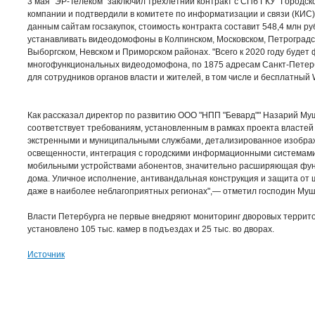
3 мая "ЭР-Телеком" заключил трехлетний контракт с СПб ГКУ "Городск
компании и подтвердили в комитете по информатизации и связи (КИС)
данным сайтам госзакупок, стоимость контракта составит 548,4 млн ру
устанавливать видеодомофоны в Колпинском, Московском, Петроградс
Выборгском, Невском и Приморском районах. "Всего к 2020 году будет
многофункциональных видеодомофона, по 1875 адресам Санкт-Петербу
для сотрудников органов власти и жителей, в том числе и бесплатный 
Как рассказал директор по развитию ООО "НПП "Бевард"" Назарий М
соответствует требованиям, установленным в рамках проекта властей
экстренными и муниципальными службами, детализированное изображ
освещенности, интеграция с городскими информационными системами)
мобильными устройствами абонентов, значительно расширяющая фу
дома. Уличное исполнение, антивандальная конструкция и защита от
даже в наиболее неблагоприятных регионах",— отметил господин Му
Власти Петербурга не первые внедряют мониторинг дворовых территор
установлено 105 тыс. камер в подъездах и 25 тыс. во дворах.
Источник