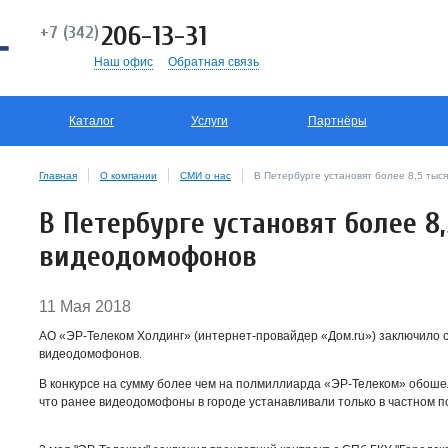
206-13-31
+7 (342)
Наш офис
Обратная связь
Каталог
Услуги
Партнёры
Главная
О компании
СМИ о нас
В Петербурге установят более 8,5 ты
В Петербурге установят более 8
видеодомофонов
11 Мая 2018
АО «ЭР-Телеком Холдинг» (интернет-провайдер «Дом.ru») заключило с
видеодомофонов.
В конкурсе на сумму более чем на полмиллиарда «ЭР-Телеком» обоше
что ранее видеодомофоны в городе устанавливали только в частном 