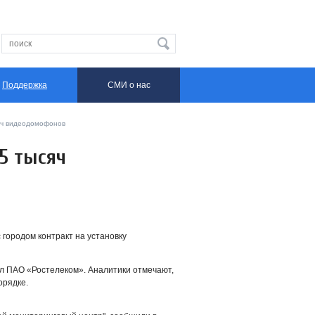
Поддержка
СМИ о нас
сяч видеодомофонов
,5 тысяч
 городом контракт на установку
л ПАО «Ростелеком». Аналитики отмечают,
порядке.