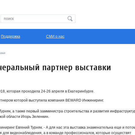
Поддержка
СМИ о нас
авки
енеральный партнер выставки
8, которая проходила 24-26 апреля в Екатеринбурге.
партнером которой выступила компания BEWARD Инжиниринг.
Турняк, а также первый замминистра строительства и развития инфраструкт
ой области Игорь Зеленкин.
иниринг Евгений Турняк. -
А
д
ля нас эта выставка знаменательна еще и потом
ия для видеонаблюдения, а в команде профессионалов, которые осуществят