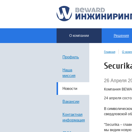
О компании
Решения
Главная
О ком
Профиль
Securi
Наша
миссия
26 Апреля 2
Новости
Компания BEWAR
24 апреля сост
Вакансии
В символическом
свердловской об
Контактная
информация
"
Securika – гла
мы видим новую 