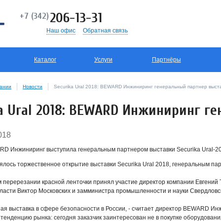
206-13-31
+7 (342)
Наш офис
Обратная связь
Каталог
Услуги
Партнёры
пании
Новости
Securika Ural 2018: BEWARD Инжиниринг генеральный партнер выст
ka Ural 2018: BEWARD Инжиниринг г
018
D Инжиниринг выступила генеральным партнером выставки Securika Ural-201
оялось торжественное открытие выставки Securika Ural 2018, генеральным 
 перерезании красной ленточки принял участие директор компании Евгений 
ласти Виктор Московских и замминистра промышленности и науки Свердловск
вная выставка в сфере безопасности в России, - считает директор BEWARD Инж
тенденцию рынка: сегодня заказчик заинтересован не в покупке оборудован