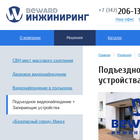
206-13
+7 (342)
Наш офис
О компании
Решения
Каталог
Главная
Решения
СВН мест массового скопления
Подъездно
Дворовое видеонаблюдение
устройств
Видеонаблюдение в подъездах
Подъездное видеонаблюдение +
Запирающие устройства
«Безопасный город» Минск