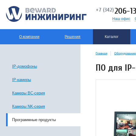
206-13
+7 (342)
Наш офис
О компании
Решения
Каталог
Главная
Оборудование
ПО для IP
IP-домофоны
IP-камеры
Камеры BC-серия
Камеры NK-серия
Программные продукты