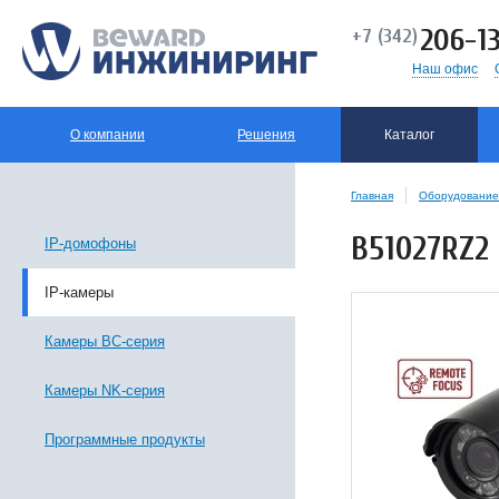
206-13
+7 (342)
Наш офис
О компании
Решения
Каталог
Главная
Оборудование
B51027RZ2
IP-домофоны
IP-камеры
Камеры BC-серия
Камеры NK-серия
Программные продукты